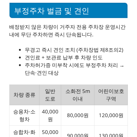
부정주차 벌금 및 견인
배정받지 않은 차량이 거주자 전용 주차장 운영시간
내에 무단 주차하면 즉시 단속됩니다.
무경고 즉시 견인 조치 (주차장법 제8조의2)
견인료 + 보관료 납부 후 차량 인도
주차허가증 미부착 시에도 부정주차 처리 →
단속·견인 대상
일반
소화전 5m
어린이보호
차량 종류
도로
이내
구역
승용차·소
40,000
80,000원
120,000원
형차
원
승합차·화
50,000
90,000원
130,000원