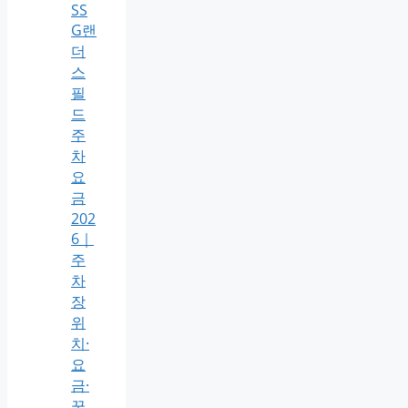
SS
G랜
더
스
필
드
주
차
요
금
202
6｜
주
차
장
위
치·
요
금·
꿀