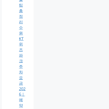
팁
총
정
리
수
원
KT
위
즈
파
크
주
차
요
금
202
6｜
예
약