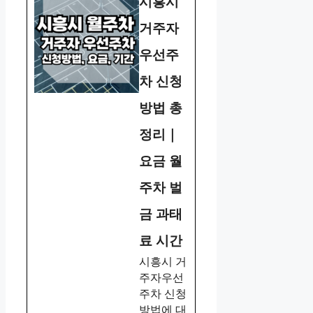
시흥시
거주자
우선주
차 신청
방법 총
정리｜
요금 월
주차 벌
금 과태
료 시간
시흥시 거
주자우선
주차 신청
방법에 대