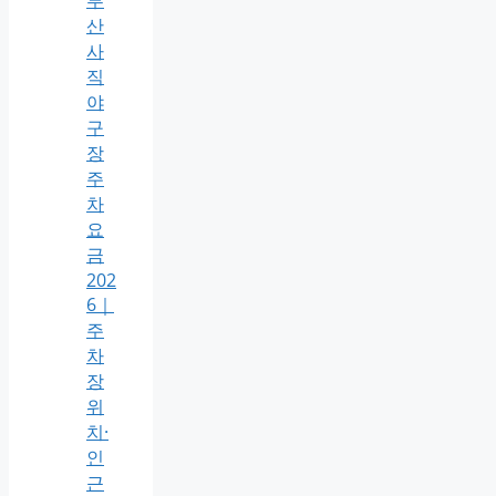
산
사
직
야
구
장
주
차
요
금
202
6｜
주
차
장
위
치·
인
근