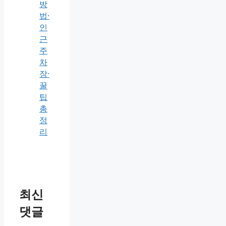
방
법·
인
근
주
차
장·
꿀
팁
총
정
리
최신
댓글