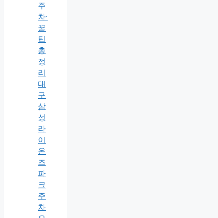
주
차·
꿀
팁
총
정
리
대
구
삼
성
라
이
온
즈
파
크
주
차
요