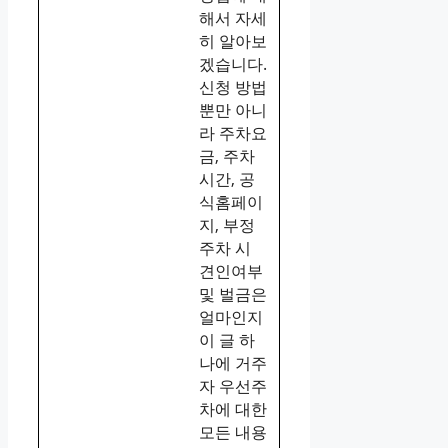
해서 자세
히 알아보
겠습니다.
신청 방법
뿐만 아니
라 주차요
금, 주차
시간, 공
식홈페이
지, 부정
주차 시
견인여부
및 벌금은
얼마인지
이 글 하
나에 거주
자 우선주
차에 대한
모든 내용