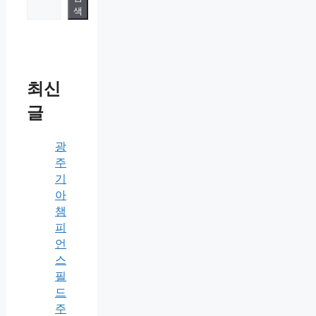
색
최신
글
광
주
기
아
챔
피
언
스
필
드
주