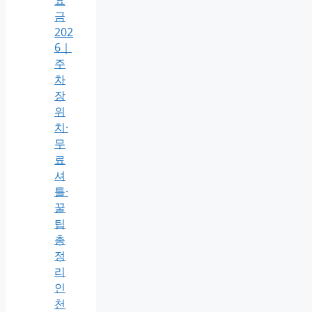
금
202
6｜
주
차
장
위
치·
무
료
셔
틀·
꿀
팁
총
정
리
인
천