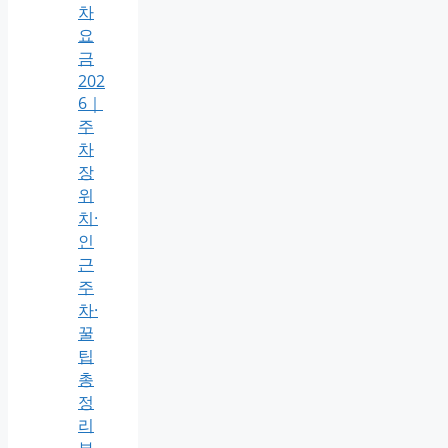
차
요
금
202
6｜
주
차
장
위
치·
인
근
주
차·
꿀
팁
총
정
리
부