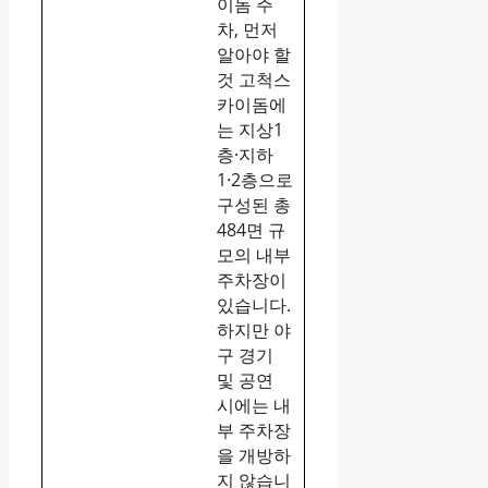
이돔 주
차, 먼저
알아야 할
것 고척스
카이돔에
는 지상1
층·지하
1·2층으로
구성된 총
484면 규
모의 내부
주차장이
있습니다.
하지만 야
구 경기
및 공연
시에는 내
부 주차장
을 개방하
지 않습니