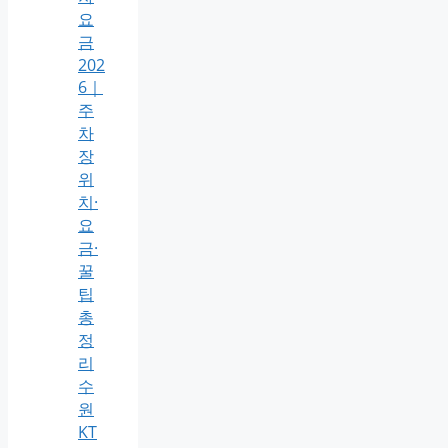
요
금
202
6｜
주
차
장
위
치·
요
금·
꿀
팁
총
정
리
수
원
KT