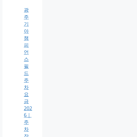
광
주
기
아
챔
피
언
스
필
드
주
차
요
금
202
6｜
주
차
장