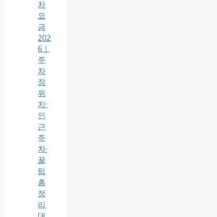
차
요
금
202
6｜
주
차
장
위
치·
인
근
주
차·
꿀
팁
총
정
리
대