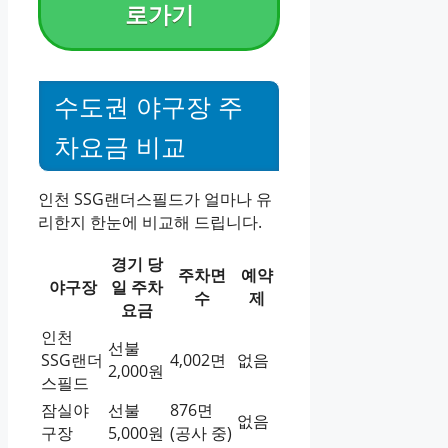
로가기
수도권 야구장 주
차요금 비교
인천 SSG랜더스필드가 얼마나 유
리한지 한눈에 비교해 드립니다.
경기 당
주차면
예약
야구장
일 주차
수
제
요금
인천
선불
SSG랜더
4,002면
없음
2,000원
스필드
잠실야
선불
876면
없음
구장
5,000원
(공사 중)