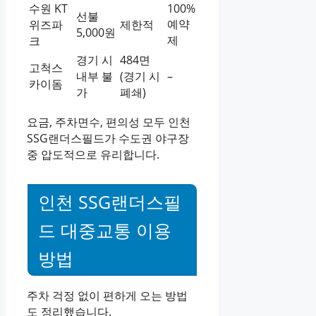
수원 KT
100%
선불
예약
위즈파
제한적
5,000원
제
크
경기 시
484면
고척스
내부 불
(경기 시
–
카이돔
가
폐쇄)
요금, 주차면수, 편의성 모두 인천
SSG랜더스필드가 수도권 야구장
중 압도적으로 유리합니다.
인천 SSG랜더스필
드 대중교통 이용
방법
주차 걱정 없이 편하게 오는 방법
도 정리했습니다.