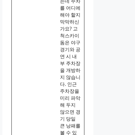
는데 주차
를 어디에
해야 할지
막막하신
가요? 고
척스카이
돔은 야구
경기와 공
연 시 내
부 주차장
을 개방하
지 않습니
다. 인근
주차장을
미리 파악
해 두지
않으면 경
기 당일
큰 낭패를
볼 수 있