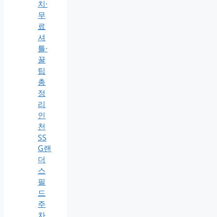
치·
무
료
셔
틀·
꿀
팁
총
정
리
인
천
SS
G랜
더
스
필
드
주
차