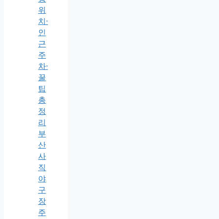
위
치·
인
근
주
차·
꿀
팁
총
정
리
부
산
사
직
야
구
장
주