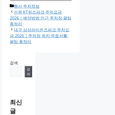
Categories
행사 주차정보
수원 KT위즈파크 주차요금
2026｜예약방법·인근 주차장·꿀팁
총정리
대구 삼성라이온즈파크 주차요
금 2026｜주차장 위치·무료셔틀·
꿀팁 총정리
검색
검
색
최신
글