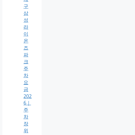
구
삼
성
라
이
온
즈
파
크
주
차
요
금
202
6｜
주
차
장
위