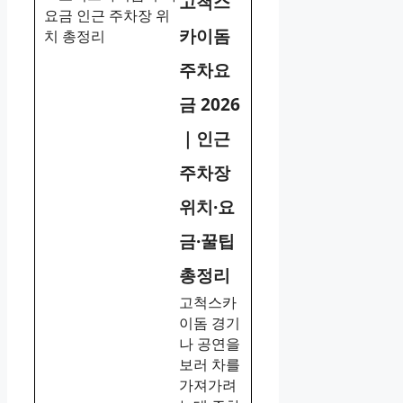
고척스
카이돔
주차요
금 2026
｜인근
주차장
위치·요
금·꿀팁
총정리
고척스카
이돔 경기
나 공연을
보러 차를
가져가려