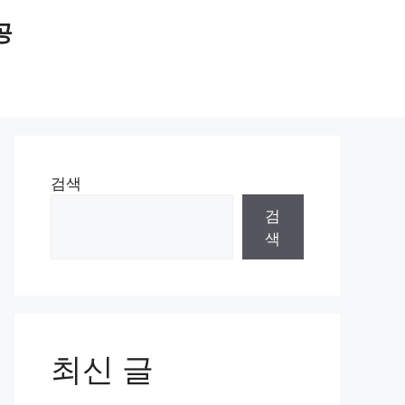
공
검색
검
색
최신 글