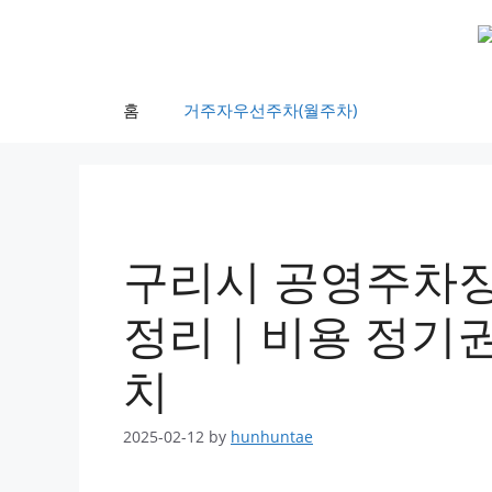
Skip
to
content
홈
거주자우선주차(월주차)
구리시 공영주차장
정리｜비용 정기권
치
2025-02-12
by
hunhuntae