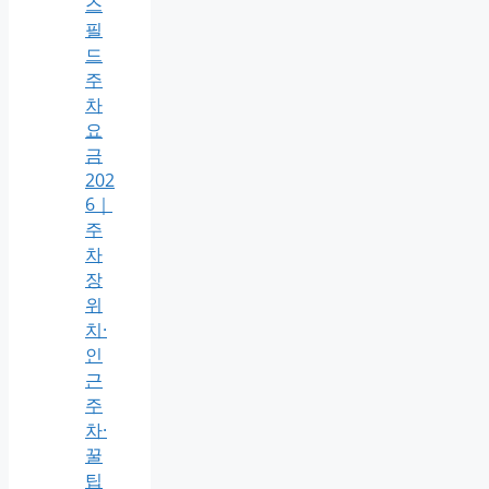
스
필
드
주
차
요
금
202
6｜
주
차
장
위
치·
인
근
주
차·
꿀
팁