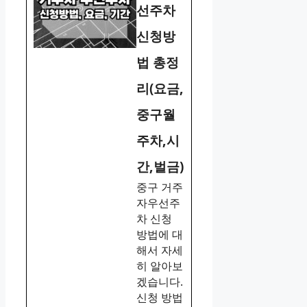
선주차
신청방
법 총정
리(요금,
중구월
주차,시
간,벌금)
중구 거주
자우선주
차 신청
방법에 대
해서 자세
히 알아보
겠습니다.
신청 방법