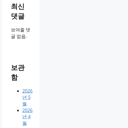
최신
댓글
보여줄 댓
글 없음.
보관
함
2026
년 5
월
2026
년 4
월