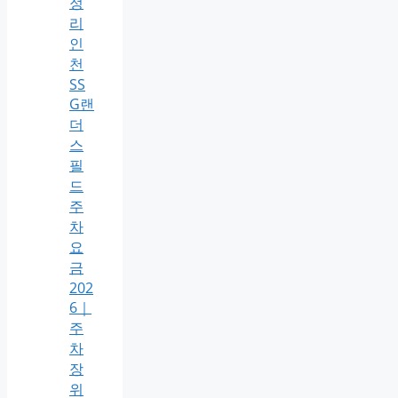
정
리
인
천
SS
G랜
더
스
필
드
주
차
요
금
202
6｜
주
차
장
위