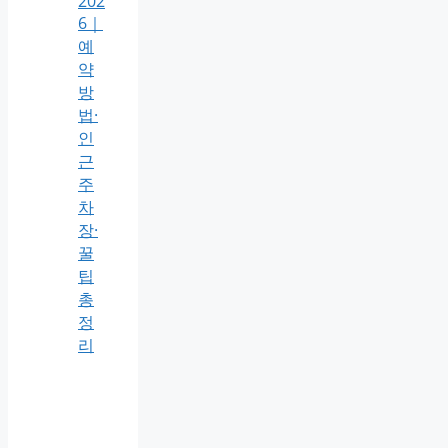
202
6｜
예
약
방
법·
인
근
주
차
장·
꿀
팁
총
정
리