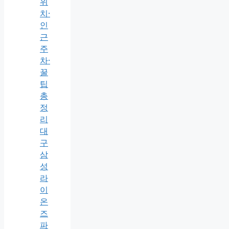
위
치·
인
근
주
차·
꿀
팁
총
정
리
대
구
삼
성
라
이
온
즈
파