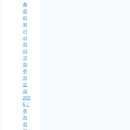
총
정
리
부
산
사
직
야
구
장
주
차
요
금
202
6｜
주
차
장