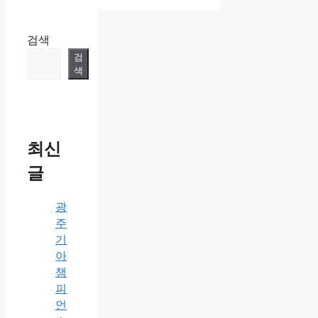
검색
검
색
최신
글
광
주
기
아
챔
피
언