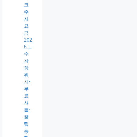
크
주
차
요
금
202
6｜
주
차
장
위
치·
무
료
셔
틀·
꿀
팁
총