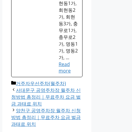
현동1가,
회현동2
가, 회현
동3가, 충
무로1가,
충무로2
가, 명동1
가, 명동2
가, ...
Read
more
Categories
거주자우선주차(월주차)
서대문구 공영주차장 월주차 신
청방법 총정리｜무료주차 요금 벌
금 과태료 위치
양천구 공영주차장 월주차 신청
방법 총정리｜무료주차 요금 벌금
과태료 위치