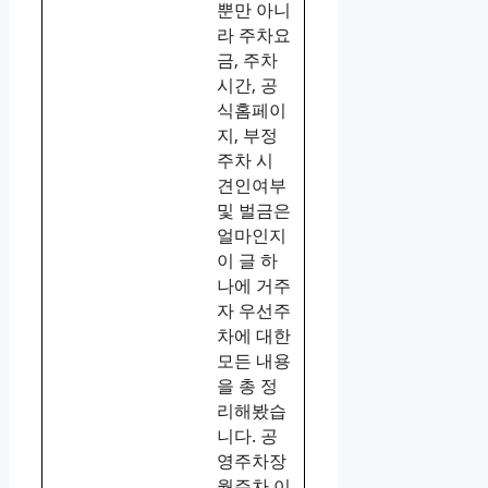
뿐만 아니
라 주차요
금, 주차
시간, 공
식홈페이
지, 부정
주차 시
견인여부
및 벌금은
얼마인지
이 글 하
나에 거주
자 우선주
차에 대한
모든 내용
을 총 정
리해봤습
니다. 공
영주차장
월주차 이