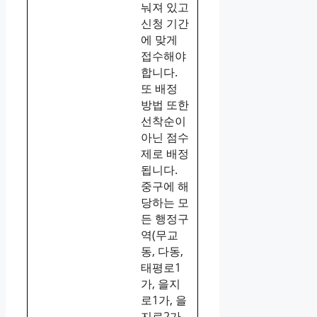
눠져 있고
신청 기간
에 맞게
접수해야
합니다.
또 배정
방법 또한
선착순이
아닌 점수
제로 배정
됩니다.
중구에 해
당하는 모
든 행정구
역(무교
동, 다동,
태평로1
가, 을지
로1가, 을
지로2가,