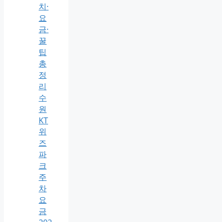
치·
요
금·
꿀
팁
총
정
리
수
원
KT
위
즈
파
크
주
차
요
금