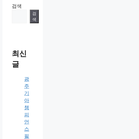
검색
검
색
최신
글
광
주
기
아
챔
피
언
스
필