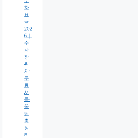
주
차
요
금
202
6｜
주
차
장
위
치·
무
료
셔
틀·
꿀
팁
총
정
리