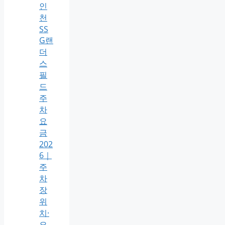
인
천
SS
G랜
더
스
필
드
주
차
요
금
202
6｜
주
차
장
위
치·
요