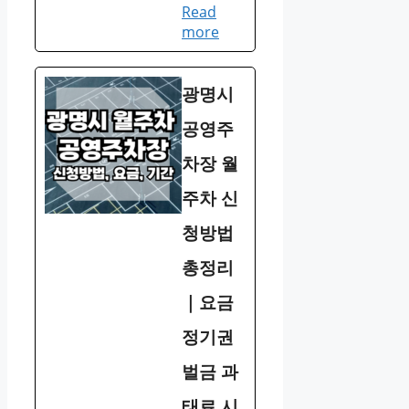
Read
more
광명시
공영주
차장 월
주차 신
청방법
총정리
｜요금
정기권
벌금 과
태료 시