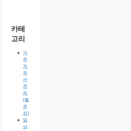
카테
고리
거
주
자
우
선
주
차
(월
주
차)
일
상