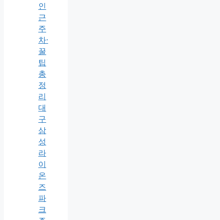
인
근
주
차·
꿀
팁
총
정
리
대
구
삼
성
라
이
온
즈
파
크