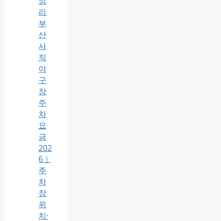
정
리
부
산
사
직
야
구
장
주
차
요
금
202
6｜
주
차
장
위
치·