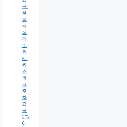
금·
꿀
팁
총
정
리
수
원
KT
위
즈
파
크
주
차
요
금
202
6｜