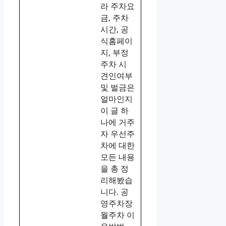
라 주차요
금, 주차
시간, 공
식홈페이
지, 부정
주차 시
견인여부
및 벌금은
얼마인지
이 글 하
나에 거주
자 우선주
차에 대한
모든 내용
을 총 정
리해봤습
니다. 공
영주차장
월주차 이