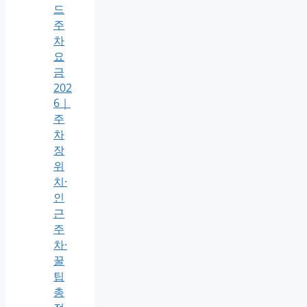
드
주
차
요
금
202
6｜
주
차
장
위
치·
인
근
주
차·
꿀
팁
총