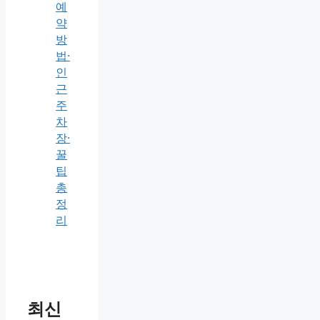
예
약
방
법·
인
근
주
차
장·
꿀
팁
총
정
리
최신