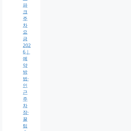
파
크
주
차
요
금
202
6｜
예
약
방
법·
인
근
주
차
장·
꿀
팁