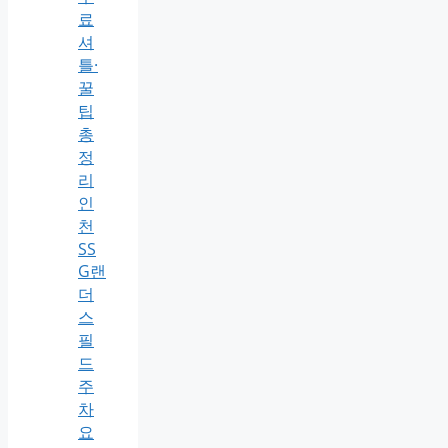
료
셔
틀·
꿀
팁
총
정
리
인
천
SS
G랜
더
스
필
드
주
차
요