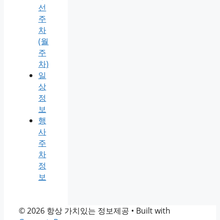
선
주
차
(월
주
차)
일
상
정
보
행
사
주
차
정
보
© 2026 항상 가치있는 정보제공
• Built with