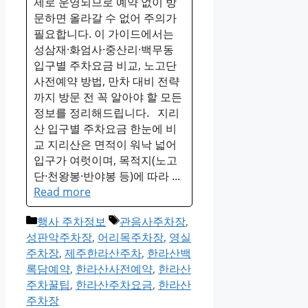
제로 운영되므로 예약 없이 방
문하면 올라갈 수 없어 주의가
필요합니다. 이 가이드에서는
성삼재·화엄사·중산리·백무동
입구별 주차요금 비교, 노고단
사전예약 방법, 만차 대비 전략
까지 방문 전 꼭 알아야 할 모든
정보를 정리해드립니다. 지리
산 입구별 주차요금 한눈에 비
교 지리산은 면적이 워낙 넓어
입구가 여럿이며, 목적지(노고
단·천왕봉·반야봉 등)에 따라 ...
Read more
Categories
Tags
행사 주차정보
관음사주차장
,
성판악주차장
,
어리목주차장
,
영실
주차장
,
제주한라산주차
,
한라산백
록담예약
,
한라산사전예약
,
한라산
주차꿀팁
,
한라산주차요금
,
한라산
주차장