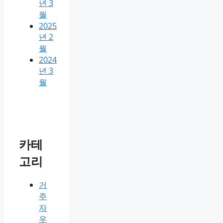
년 3
월
2025
년 2
월
2024
년 3
월
카테
고리
거
주
자
우