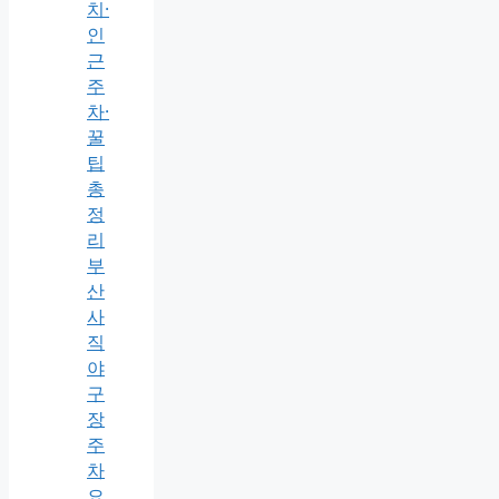
치·
인
근
주
차·
꿀
팁
총
정
리
부
산
사
직
야
구
장
주
차
요