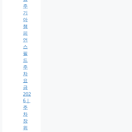
주
기
아
챔
피
언
스
필
드
주
차
요
금
202
6｜
주
차
장
위