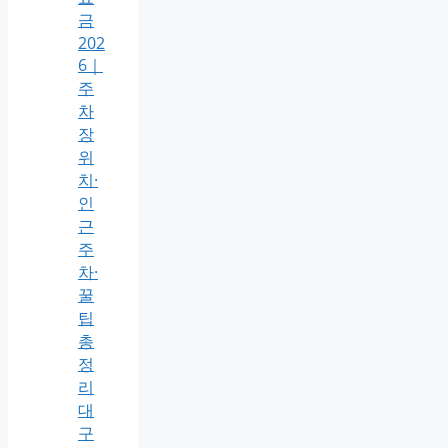
금
202
6｜
주
차
장
위
치·
인
근
주
차·
꿀
팁
총
정
리
대
구