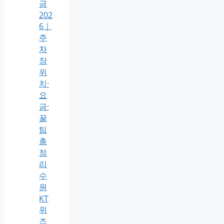
금
202
6｜
주
차
장
위
치·
요
금·
꿀
팁
총
정
리
수
원
KT
위
즈