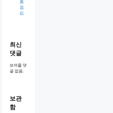
총
정
리
최신
댓글
보여줄 댓
글 없음.
보관
함