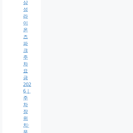
삼
성
라
이
온
즈
파
크
주
차
요
금
202
6｜
주
차
장
위
치·
무