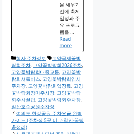
을 세우기
전에 축제
일정과 주
요 프로그
램을 ...
Read
more
Categories
Tags
행사 주차정보
고양국제꽃박
람회주차
,
고양꽃박람회2026주차
,
고양꽃박람회대중교통
,
고양꽃박
람회셔틀버스
,
고양꽃박람회임시
주차장
,
고양꽃박람회입장료
,
고양
꽃박람회장미주차장
,
고양꽃박람
회주차꿀팁
,
고양꽃박람회주차장
,
일산호수공원주차장
여의도 한강공원 주차요금 완벽
가이드 (주차장 5곳 비교·할인·꿀팁
총정리)