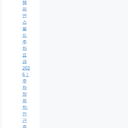
챔
피
언
스
필
드
주
차
요
금
202
6｜
주
차
장
위
치·
인
근
주