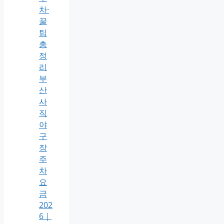
차·
꿀
팁
총
정
리
부
산
사
직
야
구
장
주
차
요
금
202
6｜