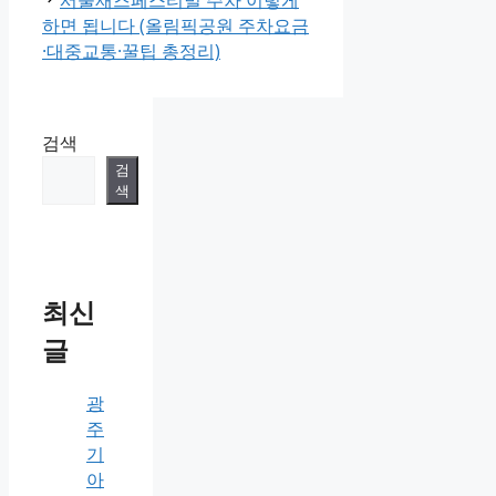
서울재즈페스티벌 주차 이렇게
하면 됩니다 (올림픽공원 주차요금
·대중교통·꿀팁 총정리)
검색
검
색
최신
글
광
주
기
아