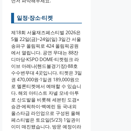
먼저 파악해두세요.
일정·장소·티켓
제18회 서울재즈페스티벌 2026은
5월 22일(금)~24일(일) 3일간 서울
송파구 올림픽로 424 올림픽공원
에서 열립니다. 공연 무대는 88잔
디마당·KSPO DOME·티켓링크 라
이브 아레나(핸드볼경기장)·88호
수수변무대 4곳입니다. 티켓은 3일
권 470,000원·1일권 189,000원으
로 멜론티켓에서 예매할 수 있습니
다. 해외 아티스트 자넬 모네·아투
로 산도발을 비롯해 세븐틴 도겸×
승관·에픽하이·백예린 등 국내외
올스타급 라인업으로 구성된 올해
페스티벌은 토요일(5/23) 1일권이
이미 매진됐습니다. 방문 예정이라