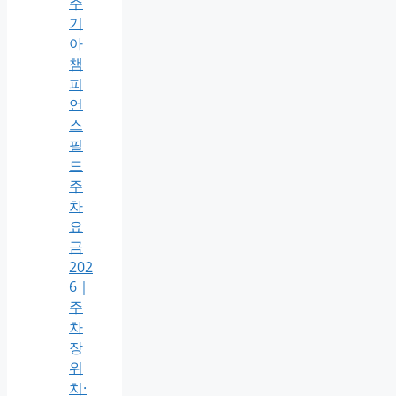
주
기
아
챔
피
언
스
필
드
주
차
요
금
202
6｜
주
차
장
위
치·