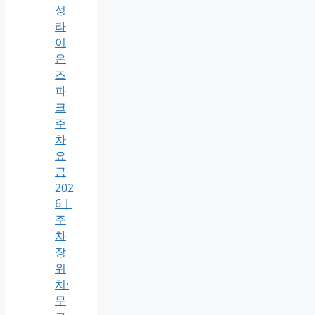
성
라
이
온
즈
파
크
주
차
요
금
202
6｜
주
차
장
위
치·
무