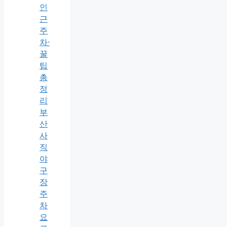
인
근
주
차·
꿀
팁
총
정
리
부
산
사
직
야
구
장
주
차
요