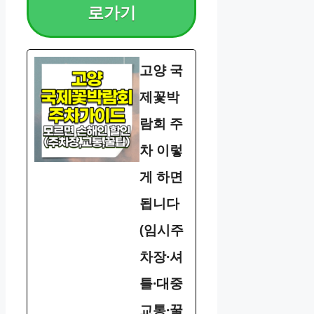
로가기
고양 국
제꽃박
람회 주
차 이렇
게 하면
됩니다
(임시주
차장·셔
틀·대중
교통·꿀