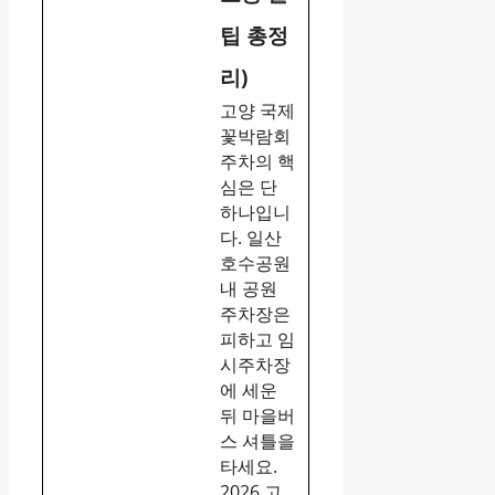
팁 총정
리)
고양 국제
꽃박람회
주차의 핵
심은 단
하나입니
다. 일산
호수공원
내 공원
주차장은
피하고 임
시주차장
에 세운
뒤 마을버
스 셔틀을
타세요.
2026 고