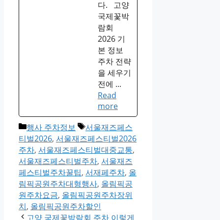
다. 고양
국제꽃박
람회
2026 기
본 정보
주차 전략
을 세우기
전에 ...
Read
more
Categories
Tags
행사 주차정보
서울재즈페스
티벌2026
,
서울재즈페스티벌2026
주차
,
서울재즈페스티벌대중교통
,
서울재즈페스티벌주차
,
서울재즈
페스티벌주차꿀팁
,
서재페주차
,
올
림픽공원주차대형행사
,
올림픽공
원주차요금
,
올림픽공원주차장위
치
,
올림픽공원주차할인
고양 국제꽃박람회 주차 이렇게