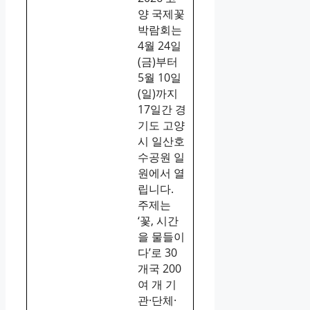
양 국제꽃
박람회는
4월 24일
(금)부터
5월 10일
(일)까지
17일간 경
기도 고양
시 일산호
수공원 일
원에서 열
립니다.
주제는
‘꽃, 시간
을 물들이
다’로 30
개국 200
여 개 기
관·단체·