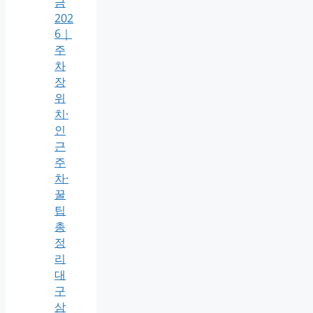
금
202
6｜
주
차
장
위
치·
인
근
주
차·
꿀
팁
총
정
리
대
구
삼