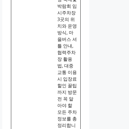
박람회 임
시주차장
3곳의 위
치와 운영
방식, 마
을버스 셔
틀 안내,
협력주차
장 활용
법, 대중
교통 이용
시 입장료
할인 꿀팁
까지 방문
전 꼭 알
아야 할
모든 주차
정보를 총
정리합니