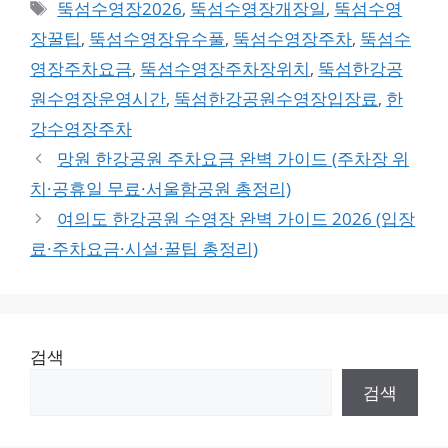
Tags
뚝섬수영장2026
,
뚝섬수영장개장일
,
뚝섬수영
장꿀팁
,
뚝섬수영장유수풀
,
뚝섬수영장주차
,
뚝섬수
영장주차요금
,
뚝섬수영장주차장위치
,
뚝섬한강공
원수영장운영시간
,
뚝섬한강공원수영장입장료
,
한
강수영장주차
망원 한강공원 주차요금 완벽 가이드 (주차장 위
치·공휴일 무료·서울함공원 총정리)
여의도 한강공원 수영장 완벽 가이드 2026 (입장
료·주차요금·시설·꿀팁 총정리)
검색
검색