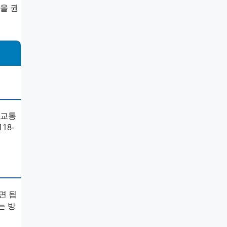
을 권
 교통
18-
면 됩
는 방