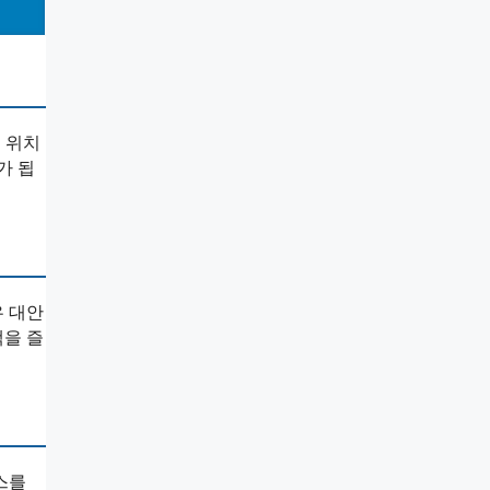
 위치
가 됩
우 대안
책을 즐
스를