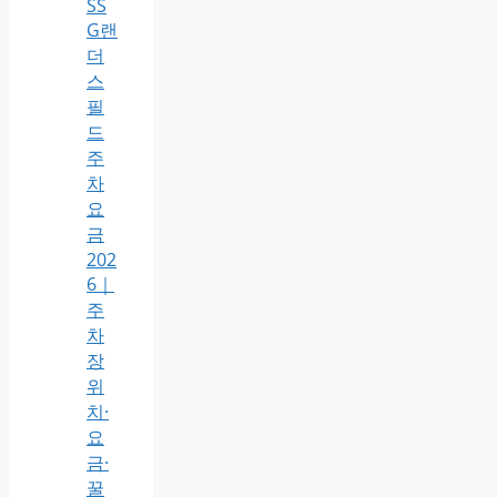
SS
G랜
더
스
필
드
주
차
요
금
202
6｜
주
차
장
위
치·
요
금·
꿀