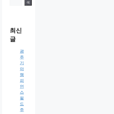
색
최신
글
광
주
기
아
챔
피
언
스
필
드
주