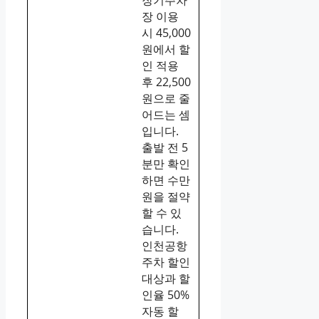
장 이용
시 45,000
원에서 할
인 적용
후 22,500
원으로 줄
어드는 셈
입니다.
출발 전 5
분만 확인
하면 수만
원을 절약
할 수 있
습니다.
인천공항
주차 할인
대상과 할
인율 50%
자동 할