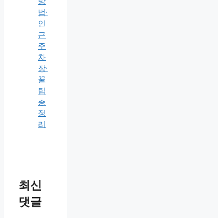
방
법·
인
근
주
차
장·
꿀
팁
총
정
리
최신
댓글