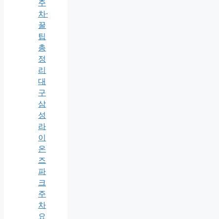
주
차·
꿀
팁
총
정
리
대
구
삼
성
라
이
온
즈
파
크
주
차
요