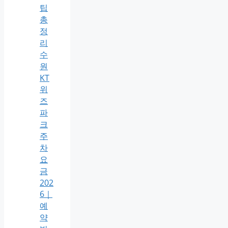
팁
총
정
리
수
원
KT
위
즈
파
크
주
차
요
금
202
6｜
예
약