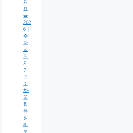
차
요
금
202
6｜
주
차
장
위
치·
인
근
주
차·
꿀
팁
총
정
리
부