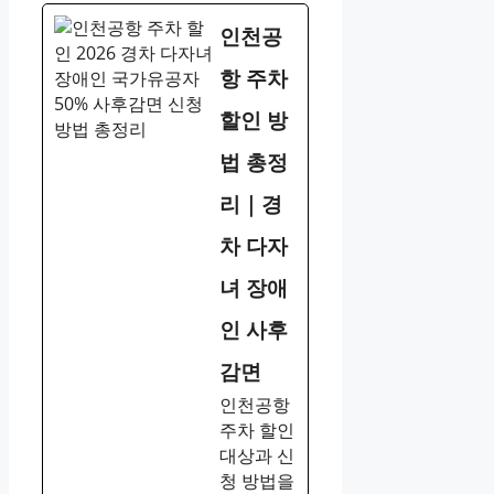
인천공
항 주차
할인 방
법 총정
리｜경
차 다자
녀 장애
인 사후
감면
인천공항
주차 할인
대상과 신
청 방법을