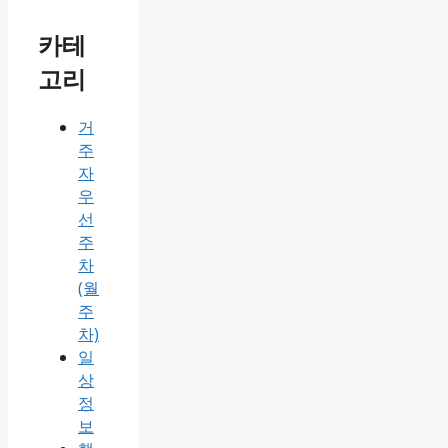
카테
고리
거
주
자
우
선
주
차
(월
주
차)
일
상
정
보