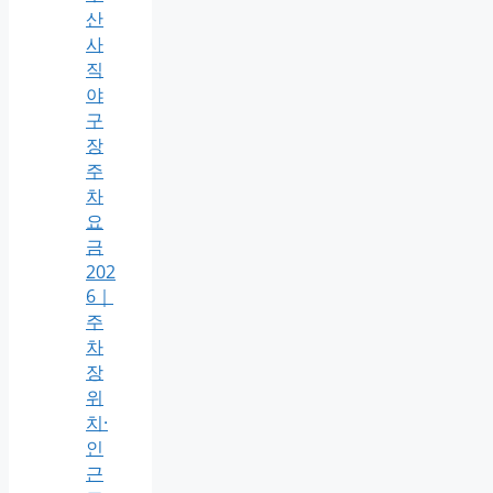
산
사
직
야
구
장
주
차
요
금
202
6｜
주
차
장
위
치·
인
근