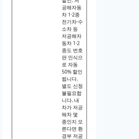
할인: 저
공해자동
차 1·2종
전기차·수
소차 등
저공해자
동차 1·2
종도 번호
판 인식으
로 자동
50% 할인
됩니다.
별도 신청
불필요합
니다. 내
차가 저공
해차 몇
종인지 모
른다면 환
경부 저공