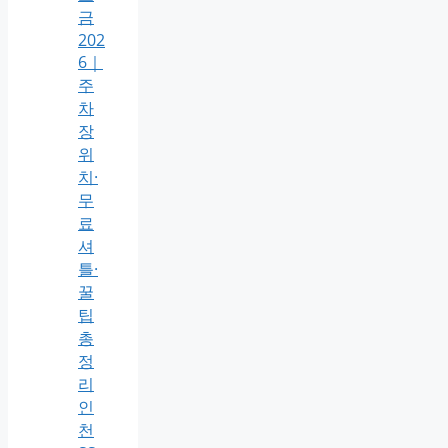
금
202
6｜
주
차
장
위
치·
무
료
셔
틀·
꿀
팁
총
정
리
인
천