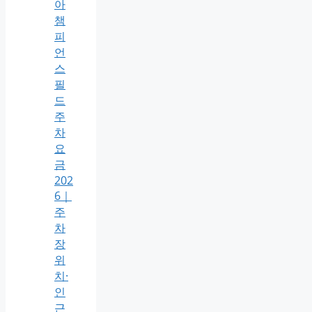
아
챔
피
언
스
필
드
주
차
요
금
202
6｜
주
차
장
위
치·
인
근