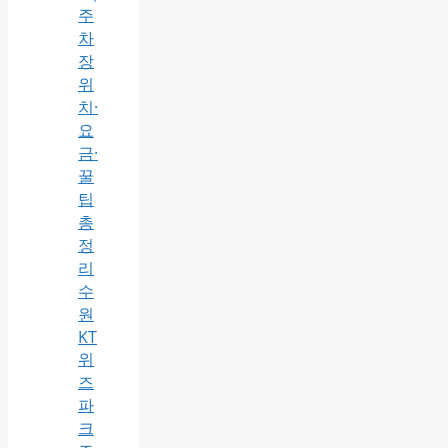
주
차
장
위
치·
요
금·
꿀
팁
총
정
리
수
원
KT
위
즈
파
크