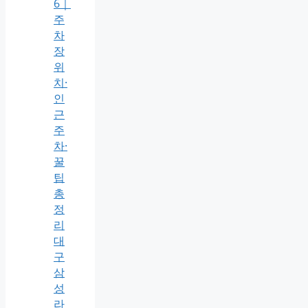
6｜
주
차
장
위
치·
인
근
주
차·
꿀
팁
총
정
리
대
구
삼
성
라