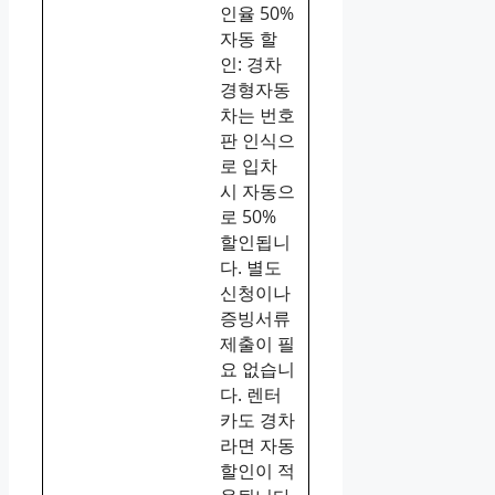
인율 50%
자동 할
인: 경차
경형자동
차는 번호
판 인식으
로 입차
시 자동으
로 50%
할인됩니
다. 별도
신청이나
증빙서류
제출이 필
요 없습니
다. 렌터
카도 경차
라면 자동
할인이 적