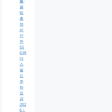
틀·
꿀
팁
총
정
리
인
천
SS
G랜
더
스
필
드
주
차
요
금
202
6｜