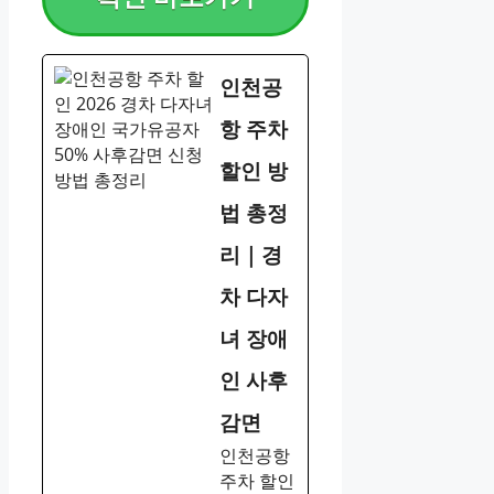
인천공
항 주차
할인 방
법 총정
리｜경
차 다자
녀 장애
인 사후
감면
인천공항
주차 할인