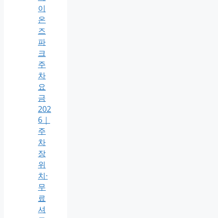
이
온
즈
파
크
주
차
요
금
202
6｜
주
차
장
위
치·
무
료
셔