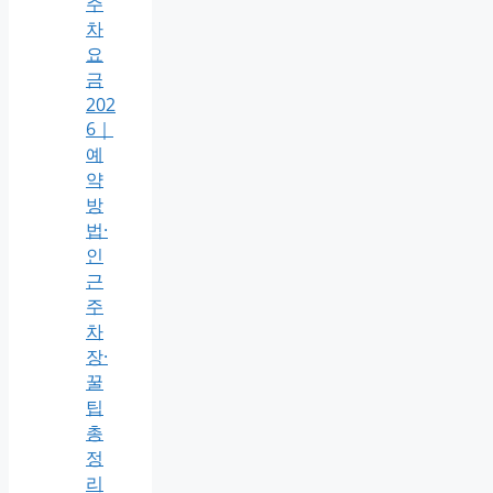
주
차
요
금
202
6｜
예
약
방
법·
인
근
주
차
장·
꿀
팁
총
정
리