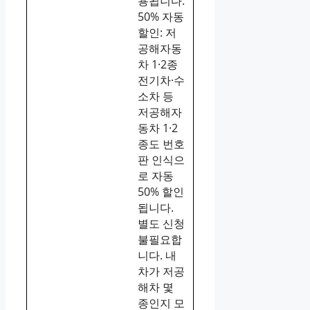
용됩니다.
50% 자동
할인: 저
공해자동
차 1·2종
전기차·수
소차 등
저공해자
동차 1·2
종도 번호
판 인식으
로 자동
50% 할인
됩니다.
별도 신청
불필요합
니다. 내
차가 저공
해차 몇
종인지 모