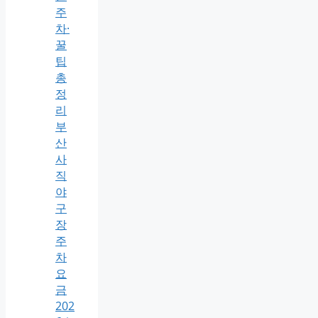
주
차·
꿀
팁
총
정
리
부
산
사
직
야
구
장
주
차
요
금
202