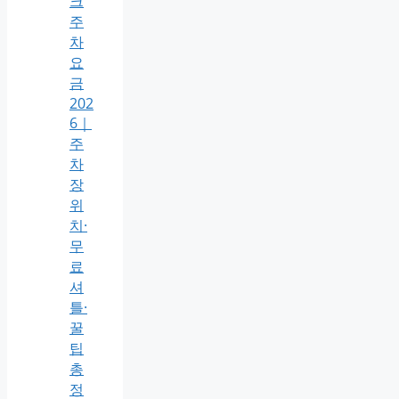
크
주
차
요
금
202
6｜
주
차
장
위
치·
무
료
셔
틀·
꿀
팁
총
정