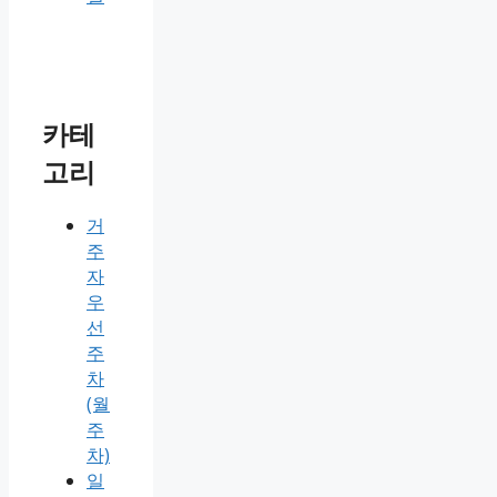
카테
고리
거
주
자
우
선
주
차
(월
주
차)
일