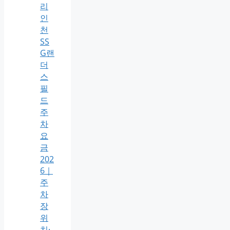
리
인
천
SS
G랜
더
스
필
드
주
차
요
금
202
6｜
주
차
장
위
치·