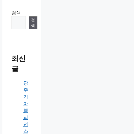
검색
검
색
최신
글
광
주
기
아
챔
피
언
스