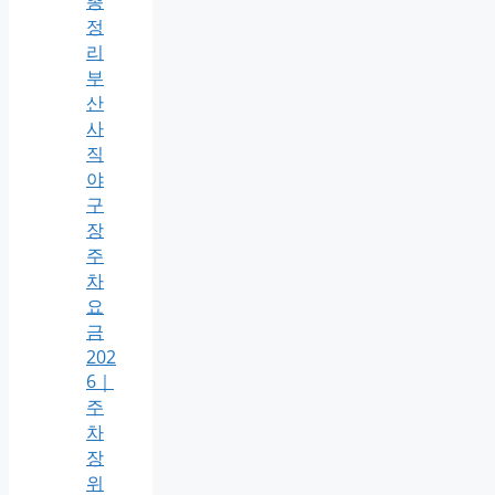
총
정
리
부
산
사
직
야
구
장
주
차
요
금
202
6｜
주
차
장
위