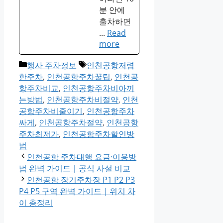
분 안에
출차하면
...
Read
more
Categories
Tags
행사 주차정보
인천공항저렴
한주차
,
인천공항주차꿀팁
,
인천공
항주차비교
,
인천공항주차비아끼
는방법
,
인천공항주차비절약
,
인천
공항주차비줄이기
,
인천공항주차
싸게
,
인천공항주차절약
,
인천공항
주차최저가
,
인천공항주차할인방
법
인천공항 주차대행 요금·이용방
법 완벽 가이드｜공식 사설 비교
인천공항 장기주차장 P1 P2 P3
P4 P5 구역 완벽 가이드｜위치 차
이 총정리