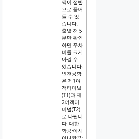
액이 절반
으로 줄어
들 수 있
습니다.
출발 전 5
분만 확인
하면 주차
비를 크게
아낄 수
있습니다.
인천공항
은 제1여
객터미널
(T1)과 제
2여객터
미널(T2)
로 나뉩니
다. 대한
항공·아시
아나항공·