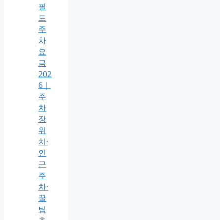
필
드
주
차
요
금
202
6｜
주
차
장
위
치·
인
근
주
차·
꿀
팁