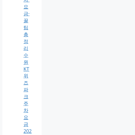
요
금·
꿀
팁
총
정
리
수
원
KT
위
즈
파
크
주
차
요
금
202