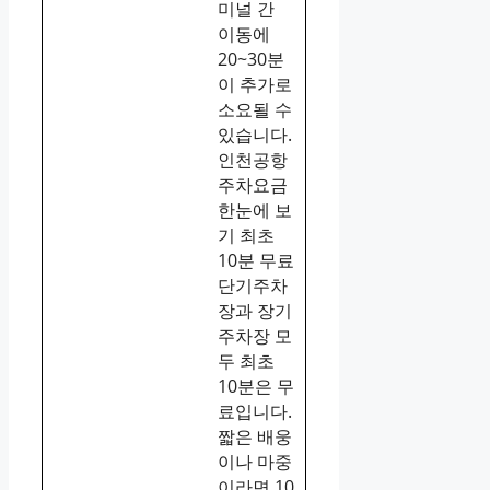
미널 간
이동에
20~30분
이 추가로
소요될 수
있습니다.
인천공항
주차요금
한눈에 보
기 최초
10분 무료
단기주차
장과 장기
주차장 모
두 최초
10분은 무
료입니다.
짧은 배웅
이나 마중
이라면 10