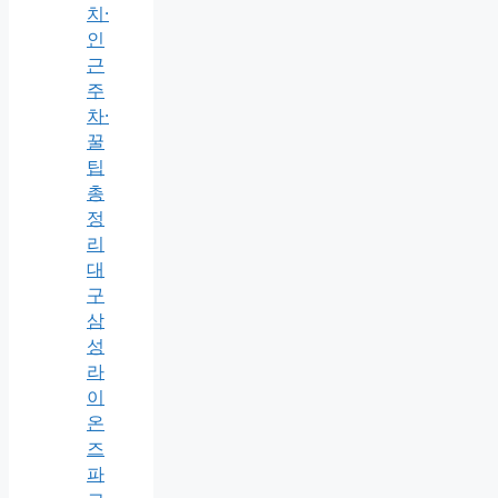
치·
인
근
주
차·
꿀
팁
총
정
리
대
구
삼
성
라
이
온
즈
파