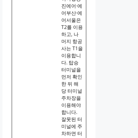
진에어·에
어부산·에
어서울은
T2를 이용
하고, 나
머지 항공
사는 T1을
이용합니
다. 탑승
터미널을
먼저 확인
한 뒤 해
당 터미널
주차장을
이용해야
합니다.
잘못된 터
미널에 주
차하면 터