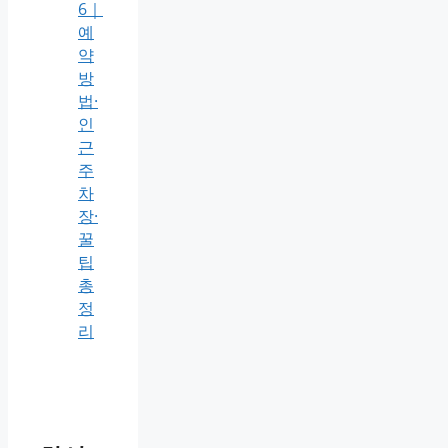
6｜
예
약
방
법·
인
근
주
차
장·
꿀
팁
총
정
리